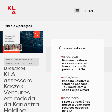
PT
EN
< Mídia e Operações
Últimas notícias
06/08/2026
PRIVATE EQUITY E
Revisão tarifária
no saneamento é
VENTURE CAPITAL
tema de consulta
13/06/2024
pública da ANA
KLA
06/08/2026
assessora
Imposto Seletivo é
tema no podcast
Kaszek
Tax Route com o
sócio Felipe Omori
Ventures
em rodada
06/08/2026
Filtro da relevância
da Kanastra
passa a valer para
recursos especiais
Holding
no STJ