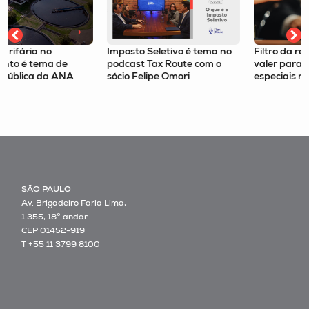
Imposto Seletivo é tema no
Filtro da relevância passa a
podcast Tax Route com o
valer para recursos
sócio Felipe Omori
especiais no STJ
SÃO PAULO
Av. Brigadeiro Faria Lima,
1.355, 18º andar
CEP 01452-919
T +55 11 3799 8100