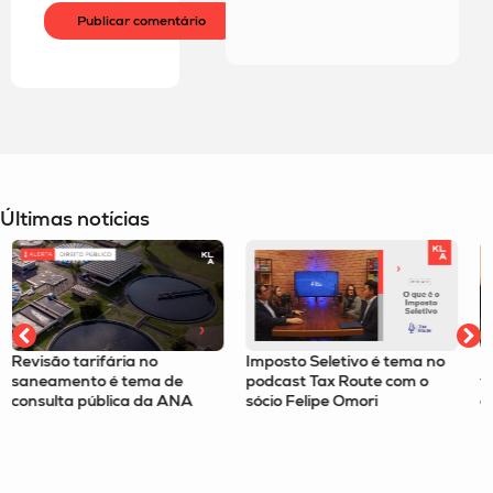
Últimas notícias
Imposto Seletivo é tema no
Filtro da relevância passa 
podcast Tax Route com o
valer para recursos
A
sócio Felipe Omori
especiais no STJ