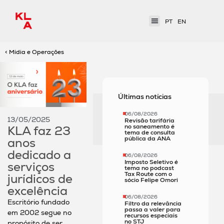
PT
EN
< Mídia e Operações
Últimas notícias
06/08/2026
13/05/2025
Revisão tarifária
no saneamento é
KLA faz 23
tema de consulta
pública da ANA
anos
dedicado a
06/08/2026
Imposto Seletivo é
serviços
tema no podcast
Tax Route com o
jurídicos de
sócio Felipe Omori
excelência
06/08/2026
Escritório fundado
Filtro da relevância
passa a valer para
em 2002 segue no
recursos especiais
no STJ
propósito de ser