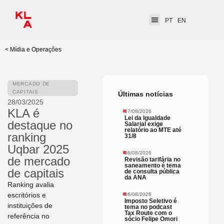
PT
EN
< Mídia e Operações
MERCADO DE
CAPITAIS
Últimas notícias
28/03/2025
KLA é
07/08/2026
Lei da Igualdade
destaque no
Salarial exige
relatório ao MTE até
ranking
31/8
Uqbar 2025
06/08/2026
de mercado
Revisão tarifária no
saneamento é tema
de capitais
de consulta pública
da ANA
Ranking avalia
escritórios e
06/08/2026
Imposto Seletivo é
instituições de
tema no podcast
Tax Route com o
referência no
sócio Felipe Omori