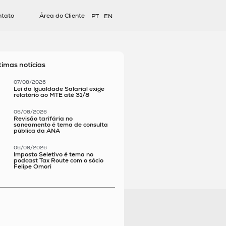
ntato
Área do Cliente
PT
EN
timas notícias
07/08/2026
Lei da Igualdade Salarial exige
relatório ao MTE até 31/8
06/08/2026
Revisão tarifária no
saneamento é tema de consulta
pública da ANA
06/08/2026
Imposto Seletivo é tema no
podcast Tax Route com o sócio
Felipe Omori