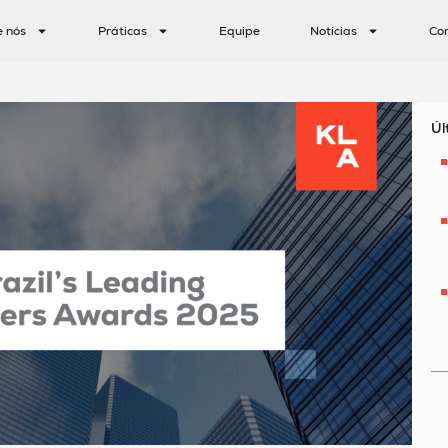
e nós
Práticas
Equipe
Notícias
Co
Úl