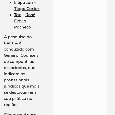
Litigation
–
Tiago Cortez
Tax
–
José
Flávio
Pacheco
A pesquisa do
LACCA é
conduzida com
General Counsels
de companhias
associadas, que
indicam os
profissionais
jurídicos que mais
se destacam em
sua prática na
região.
Clique aqui
para