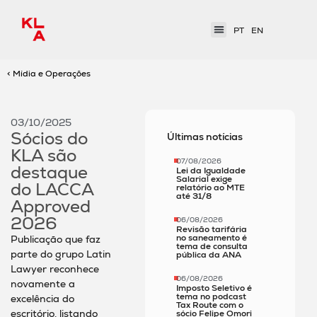
PT
EN
< Mídia e Operações
03/10/2025
Sócios do
Últimas notícias
KLA são
07/08/2026
destaque
Lei da Igualdade
Salarial exige
do LACCA
relatório ao MTE
até 31/8
Approved
2026
06/08/2026
Revisão tarifária
no saneamento é
Publicação que faz
tema de consulta
parte do grupo Latin
pública da ANA
Lawyer reconhece
06/08/2026
novamente a
Imposto Seletivo é
tema no podcast
excelência do
Tax Route com o
escritório, listando
sócio Felipe Omori