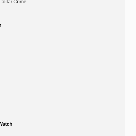
Collar Crime.
n
 Watch