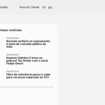
ontato
Área do Cliente
PT
EN
timas notícias
06/08/2026
Revisão tarifária no saneamento
é tema de consulta pública da
ANA
06/08/2026
Imposto Seletivo é tema no
podcast Tax Route com o sócio
Felipe Omori
06/08/2026
Filtro da relevância passa a valer
para recursos especiais no STJ