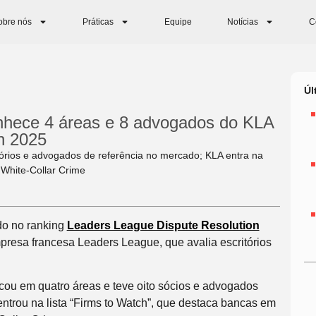
obre nós
Práticas
Equipe
Notícias
C
Úl
nhece 4 áreas e 8 advogados do KLA
n 2025
tórios e advogados de referência no mercado; KLA entra na
a White-Collar Crime
do no ranking
Leaders League Dispute Resolution
presa francesa Leaders League, que avalia escritórios
tacou em quatro áreas e teve oito sócios e advogados
ntrou na lista “Firms to Watch”, que destaca bancas em