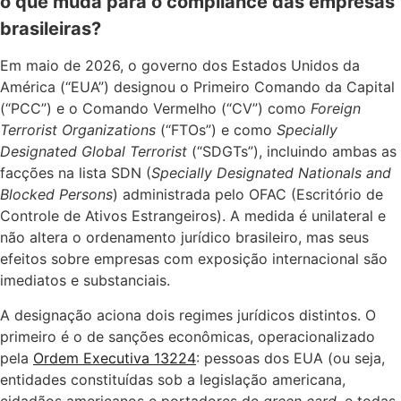
o que muda para o compliance das empresas
brasileiras?
Em maio de 2026, o governo dos Estados Unidos da
América (“EUA”) designou o Primeiro Comando da Capital
(“PCC”) e o Comando Vermelho (“CV”) como
Foreign
Terrorist Organizations
(“FTOs”) e como
Specially
Designated Global Terrorist
(“SDGTs”), incluindo ambas as
facções na lista SDN (
Specially Designated Nationals and
Blocked Persons
) administrada pelo OFAC (Escritório de
Controle de Ativos Estrangeiros). A medida é unilateral e
não altera o ordenamento jurídico brasileiro, mas seus
efeitos sobre empresas com exposição internacional são
imediatos e substanciais.
A designação aciona dois regimes jurídicos distintos. O
primeiro é o de sanções econômicas, operacionalizado
pela
Ordem Executiva 13224
: pessoas dos EUA (ou seja,
entidades constituídas sob a legislação americana,
cidadãos americanos e portadores de
green card
, e todas