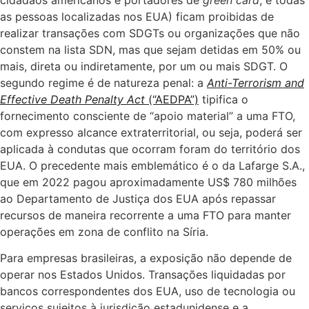
as pessoas localizadas nos EUA) ficam proibidas de
realizar transações com SDGTs ou organizações que não
constem na lista SDN, mas que sejam detidas em 50% ou
mais, direta ou indiretamente, por um ou mais SDGT. O
segundo regime é de natureza penal: a
Anti-Terrorism and
Effective Death Penalty Act
(“AEDPA”)
tipifica o
fornecimento consciente de “apoio material” a uma FTO,
com expresso alcance extraterritorial, ou seja, poderá ser
aplicada à condutas que ocorram foram do território dos
EUA. O precedente mais emblemático é o da Lafarge S.A.,
que em 2022 pagou aproximadamente US$ 780 milhões
ao Departamento de Justiça dos EUA após repassar
recursos de maneira recorrente a uma FTO para manter
operações em zona de conflito na Síria.
Para empresas brasileiras, a exposição não depende de
operar nos Estados Unidos. Transações liquidadas por
bancos correspondentes dos EUA, uso de tecnologia ou
serviços sujeitos à jurisdição estadunidense e a