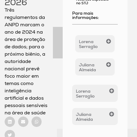
2026
no STJ
Três
Para mais
regulamentos da
informações:
ANPD marcam o
ano de 2024 na
área de proteção
Lorena
de dados; para o
Serraglio
próximo biênio, a
autoridade
Juliana
nacional prevê
Almeida
foco maior em
temas como
inteligência
Lorena
Serraglio
artificial e dados
pessoais sensíveis
na área de saúde
Juliana
Almeida