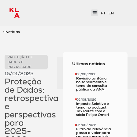
PT
EN
< Notícias
PROTEÇÃO DE
DADOS E
Últimas notícias
PRIVACIDADE
15/01/2025
06/08/2026
Revisão tarifária
Proteção
no saneamento é
tema de consulta
de Dados:
pública da ANA
retrospectiva
06/08/2026
e
Imposto Seletivo é
tema no podcast
Tax Route com o
perspectivas
sócio Felipe Omori
para
06/08/2026
2025-
Filtro da relevância
passa a valer para
recursos especiais