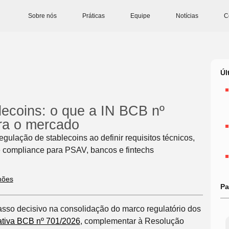
Sobre nós
Práticas
Equipe
Notícias
C
Úl
lecoins: o que a IN BCB nº
ra o mercado
gulação de stablecoins ao definir requisitos técnicos,
e compliance para PSAV, bancos e fintechs
mões
Pa
sso decisivo na consolidação do marco regulatório dos
ativa BCB nº 701/2026
, complementar à Resolução