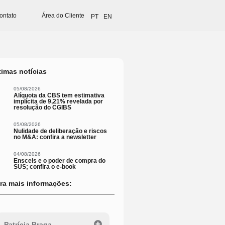
ontato
Área do Cliente
PT
EN
timas notícias
05/08/2026
Alíquota da CBS tem estimativa
implícita de 9,21% revelada por
resolução do CGIBS
05/08/2026
Nulidade de deliberação e riscos
no M&A: confira a newsletter
04/08/2026
Ensceis e o poder de compra do
SUS; confira o e-book
ra mais informações:
Patrícia Braga