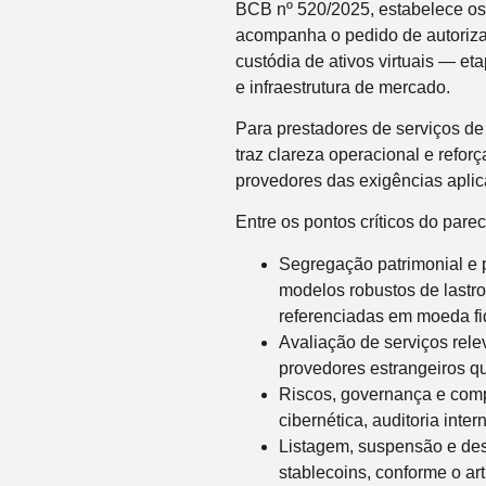
BCB nº 520/2025, estabelece os 
acompanha o pedido de autoriza
custódia de ativos virtuais — et
e infraestrutura de mercado.
Para prestadores de serviços de 
traz clareza operacional e refo
provedores das exigências aplicá
Entre os pontos críticos do parec
Segregação patrimonial e p
modelos robustos de lastro
referenciadas em moeda fid
Avaliação de serviços rele
provedores estrangeiros q
Riscos, governança e com
cibernética, auditoria inte
Listagem, suspensão e desl
stablecoins, conforme o ar