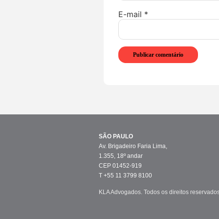
E-mail
*
SÃO PAULO
Av. Brigadeiro Faria Lima,
1.355, 18º andar
CEP 01452-919
T +55 11 3799 8100
KLA Advogados. Todos os direitos reservados