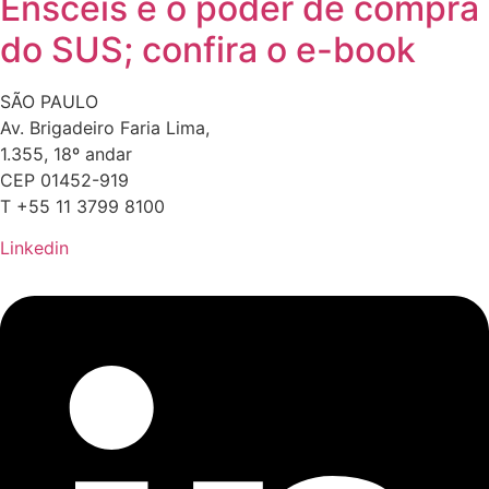
Ensceis e o poder de compra
do SUS; confira o e-book
SÃO PAULO
Av. Brigadeiro Faria Lima,
1.355, 18º andar
CEP 01452-919
T +55 11 3799 8100
Linkedin