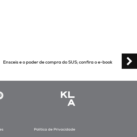
confira o e-book
Atualizações regulatórias em julho: r
mais
es
Política de Privacidade