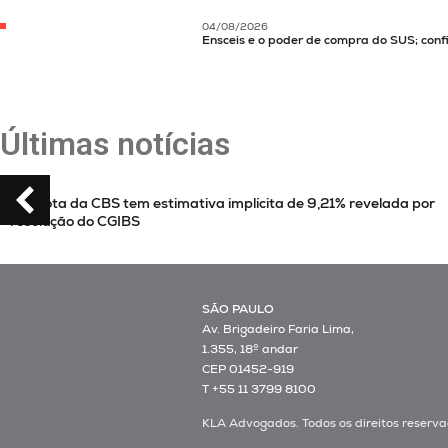
04/08/2026
Ensceis e o poder de compra do SUS; conf
Últimas notícias
cita de 9,21% revelada por
Nulidade de deliberação e riscos no 
SÃO PAULO
Av. Brigadeiro Faria Lima,
1.355, 18º andar
CEP 01452-919
T +55 11 3799 8100
KLA Advogados. Todos os direitos reserva