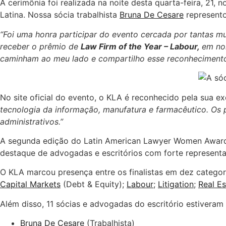
A cerimônia foi realizada na noite desta quarta-feira, 21, 
Latina. Nossa sócia trabalhista
Bruna De Cesare
represento
“Foi uma honra participar do evento cercada por tantas mulh
receber o prêmio de
Law Firm of the Year – Labour,
em nom
caminham ao meu lado e compartilho esse reconhecimento
No site oficial do evento, o KLA é reconhecido pela sua ex
tecnologia da informação, manufatura e farmacêutico. Os p
administrativos.”
A segunda edição do Latin American Lawyer Women Awards
destaque de advogadas e escritórios com forte representa
O KLA marcou presença entre os finalistas em dez categori
Capital Markets
(Debt & Equity);
Labour
;
Litigation
;
Real Es
Além disso, 11 sócias e advogadas do escritório estiveram e
Bruna De Cesare
(Trabalhista)