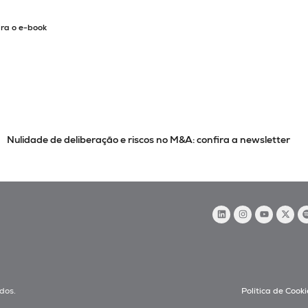
ira o e-book
M&A: confira a newsletter
Ensceis e o poder de compra do SUS; 
dos.
Política de Cooki