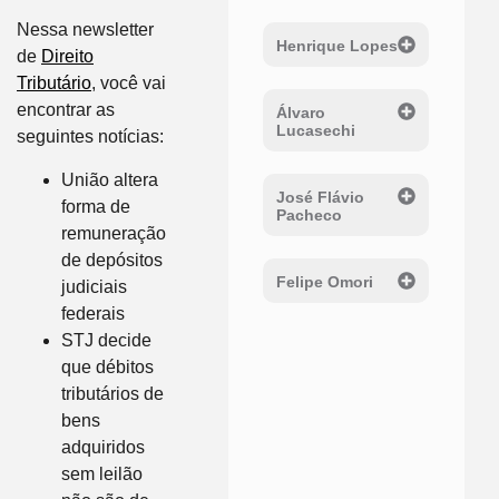
Nessa newsletter
Henrique Lopes
de
Direito
Tributário
, você vai
encontrar as
Álvaro
Lucasechi
seguintes notícias:
União altera
José Flávio
forma de
Pacheco
remuneração
de depósitos
Felipe Omori
judiciais
federais
STJ decide
que débitos
tributários de
bens
adquiridos
sem leilão