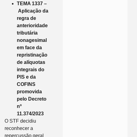
TEMA 1337 –
Aplicação da
regra de
anterioridade
tributária
nonagesimal
em face da
repristinação
de alíquotas
integrais do
PIS e da
COFINS
promovida
pelo Decreto
nº
11.374/2023
O STF decidiu
reconhecer a
repercussão geral