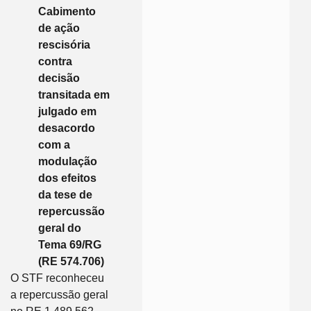
Cabimento
de ação
rescisória
contra
decisão
transitada em
julgado em
desacordo
com a
modulação
dos efeitos
da tese de
repercussão
geral do
Tema 69/RG
(RE 574.706)
O STF reconheceu
a repercussão geral