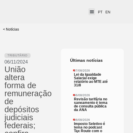
PT
EN
< Notícias
TRIBUTÁRIO
Últimas notícias
06/11/2024
União
07/08/2026
Lei da Igualdade
altera
Salarial exige
relatório ao MTE até
forma de
31/8
remuneração
06/08/2026
Revisão tarifária no
de
saneamento é tema
de consulta pública
depósitos
da ANA
judiciais
06/08/2026
federais;
Imposto Seletivo é
tema no podcast
Tax Route com o