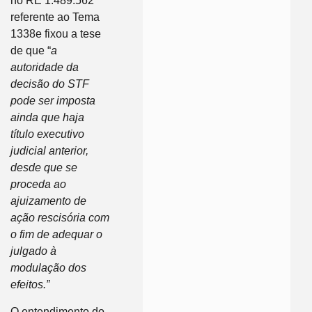
no RE 1.489.562
referente ao Tema
1338e fixou a tese
de que “
a
autoridade da
decisão do STF
pode ser imposta
ainda que haja
título executivo
judicial anterior,
desde que se
proceda ao
ajuizamento de
ação rescisória com
o fim de adequar o
julgado à
modulação dos
efeitos.”
O entendimento do