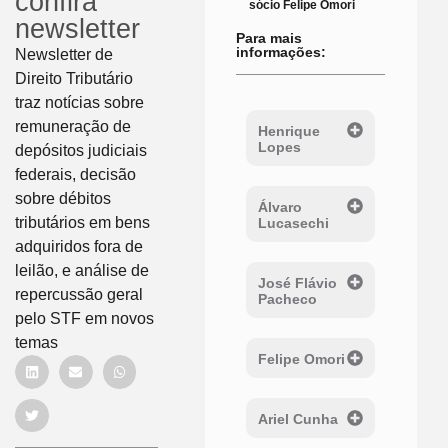
confira
sócio Felipe Omori
newsletter
Para mais
informações:
Newsletter de
Direito Tributário
traz notícias sobre
remuneração de
Henrique
Lopes
depósitos judiciais
federais, decisão
sobre débitos
Álvaro
tributários em bens
Lucasechi
adquiridos fora de
leilão, e análise de
José Flávio
repercussão geral
Pacheco
pelo STF em novos
temas
Felipe Omori
Ariel Cunha