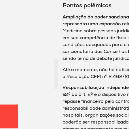
Pontos polêmicos
Ampliação do poder sanciona
representa uma expansão rele
Medicina sobre pessoas jurí
em sua competência de fiscali
condições adequadas para o e
sancionatório dos Conselhos P
sendo tema de debate jurídico 
Até o momento, não há notíci
a Resolução CFM nº 2.462/2
Responsabilização independen
§2º do art. 2º é o dispositiv
repasse financeiro pelo contra
responsabilidade administrati
hospitais, organizações socia
poderão ser responsabilizad
atrasos de pagamento por mun