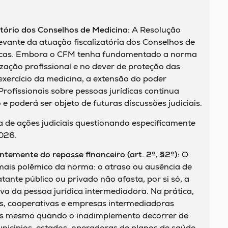
tório dos Conselhos de Medicina:
A Resolução
vante da atuação fiscalizatória dos Conselhos de
dicas. Embora o CFM tenha fundamentado a norma
zação profissional e no dever de proteção das
xercício da medicina, a extensão do poder
rofissionais sobre pessoas jurídicas continua
e poderá ser objeto de futuras discussões judiciais.
a de ações judiciais questionando especificamente
026.
temente do repasse financeiro (art. 2º, §2º):
O
o mais polêmico da norma: o atraso ou ausência de
tante público ou privado não afasta, por si só, a
va da pessoa jurídica intermediadora. Na prática,
is, cooperativas e empresas intermediadoras
os mesmo quando o inadimplemento decorrer de
icípios, estados, operadoras de planos de saúde