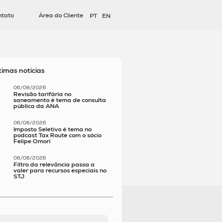
ntato
Área do Cliente
PT
EN
timas notícias
06/08/2026
Revisão tarifária no
saneamento é tema de consulta
pública da ANA
06/08/2026
Imposto Seletivo é tema no
podcast Tax Route com o sócio
Felipe Omori
06/08/2026
Filtro da relevância passa a
valer para recursos especiais no
STJ