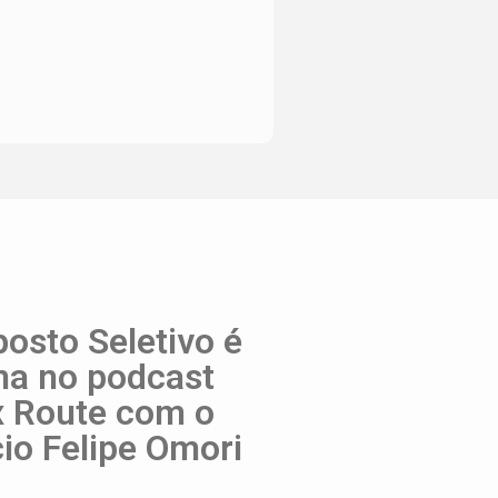
osto Seletivo é
ma no podcast
x Route com o
io Felipe Omori
Filtro da rel