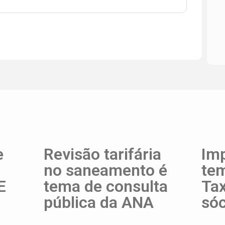
e
Revisão tarifária
Imp
no saneamento é
te
E
tema de consulta
Ta
pública da ANA
sóc