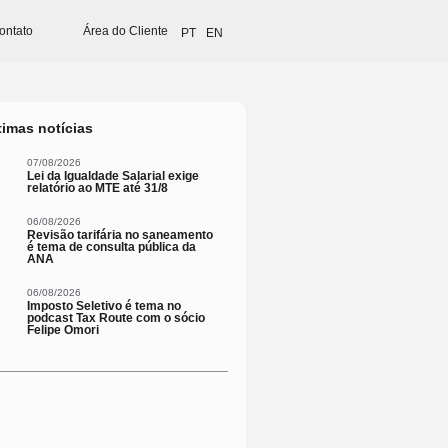
ontato
Área do Cliente
PT
EN
timas notícias
07/08/2026
Lei da Igualdade Salarial exige
relatório ao MTE até 31/8
06/08/2026
Revisão tarifária no saneamento
é tema de consulta pública da
ANA
06/08/2026
Imposto Seletivo é tema no
podcast Tax Route com o sócio
Felipe Omori