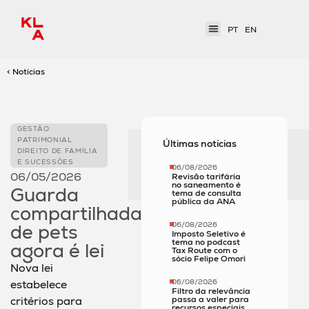
PT
EN
< Notícias
GESTÃO
PATRIMONIAL
Últimas notícias
DIREITO DE FAMÍLIA
E SUCESSÕES
06/08/2026
06/05/2026
Revisão tarifária
no saneamento é
Guarda
tema de consulta
pública da ANA
compartilhada
06/08/2026
de pets
Imposto Seletivo é
tema no podcast
agora é lei
Tax Route com o
sócio Felipe Omori
Nova lei
06/08/2026
estabelece
Filtro da relevância
passa a valer para
critérios para
recursos especiais