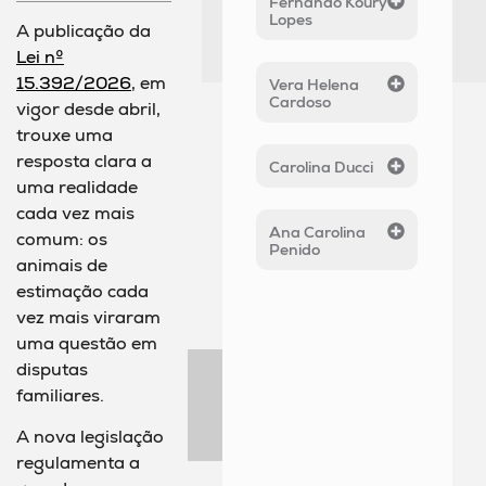
Fernando Koury
Lopes
A publicação da
Lei nº
15.392/2026
, em
Vera Helena
Cardoso
vigor desde abril,
trouxe uma
resposta clara a
Carolina Ducci
uma realidade
cada vez mais
Ana Carolina
comum: os
Penido
animais de
estimação cada
vez mais viraram
uma questão em
disputas
familiares.
A nova legislação
regulamenta a