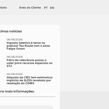
ntato
Área do Cliente
PT
EN
timas notícias
06/08/2026
Imposto Seletivo é tema no
podcast Tax Route com o sócio
Felipe Omori
06/08/2026
Filtro da relevância passa a
valer para recursos especiais no
STJ
05/08/2026
Alíquota da CBS tem estimativa
implícita de 9,21% revelada por
resolução do CGIBS
ra mais informações: