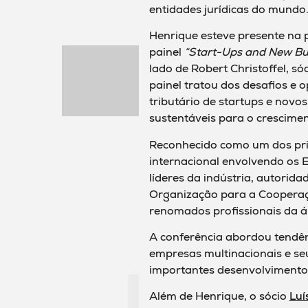
entidades jurídicas do mundo
Henrique esteve presente na 
painel
“Start-Ups and New Bus
lado de Robert Christoffel, s
painel tratou dos desafios e
tributário de startups e novo
sustentáveis para o crescimen
Reconhecido como um dos prin
internacional envolvendo os E
líderes da indústria, autorid
Organização para a Coopera
renomados profissionais da ár
A conferência abordou tendênc
empresas multinacionais e seu
importantes desenvolvimentos 
Além de Henrique, o sócio
Luí