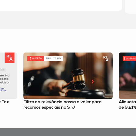
 para
Alíquota da CBS tem estimativa implícita
Nulidad
de 9,21% revelada por resolução do CGIBS
confira