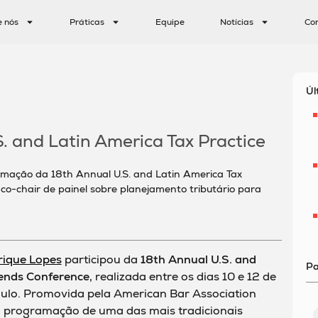
e nós
Práticas
Equipe
Notícias
Co
Úl
S. and Latin America Tax Practice
amação da 18th Annual U.S. and Latin America Tax
co-chair de painel sobre planejamento tributário para
rique Lopes
participou da
18th Annual U.S. and
Pa
rends Conference
, realizada entre os dias 10 e 12 de
ulo. Promovida pela American Bar Association
 a programação de uma das mais tradicionais