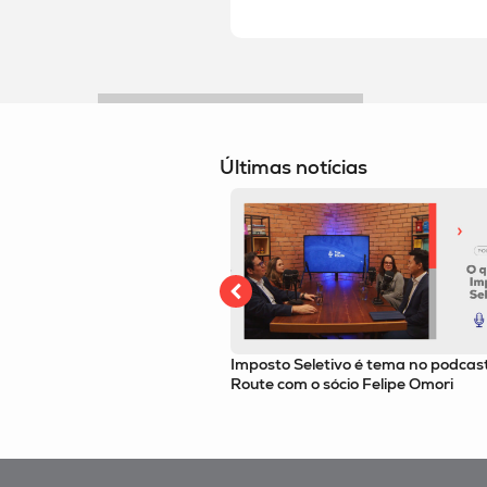
Últimas notícias
ivo é tema no podcast Tax
Filtro da relevância passa a valer
cio Felipe Omori
recursos especiais no STJ