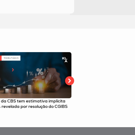
e de deliberação e riscos no M&A:
Ensceis e o poder de compr
 a newsletter
confira o e-book