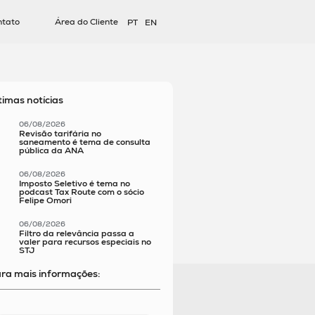
ntato
Área do Cliente
PT
EN
timas notícias
06/08/2026
Revisão tarifária no
saneamento é tema de consulta
pública da ANA
06/08/2026
Imposto Seletivo é tema no
podcast Tax Route com o sócio
Felipe Omori
06/08/2026
Filtro da relevância passa a
valer para recursos especiais no
STJ
ra mais informações: