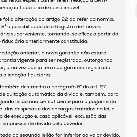
as feitas especificamente em relação à Lei nº
ienação fiduciária de coisa imóvel.
e foi a alteração do artigo 22 da referida norma,
3° a possibilidade de o Registro de Imóveis
iária superveniente, tornando-se eficaz a partir do
fiduciária anteriormente constituída.
redação anterior, a nova garantia não estará
arantia vigente para ser registrada, outorgando
r, uma vez que já terá sua garantia registrada
 alienação fiduciária.
também destrincha o parágrafo 5° do art. 27,
 de quitação automática da dívida e, também, para
gundo leilão não ser suficiente para o pagamento
a, das despesas e dos encargos tratados na lei, o
 de execução e, caso aplicável, excussão das
o remanescente devido pelo devedor.
do do segundo leilão for inferior ao valor devido,