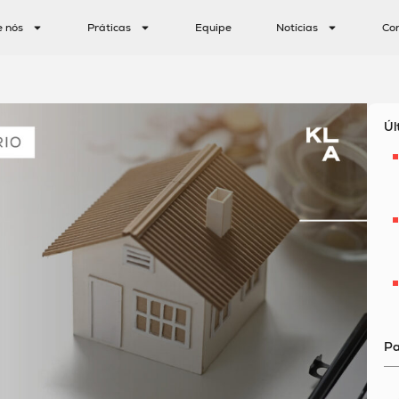
e nós
Práticas
Equipe
Notícias
Co
Úl
Pa