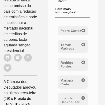
Medida sinaliza
no STJ
compromisso do
Para mais
país com a redução
informações:
de emissões e pode
impulsionar o
mercado nacional
Pedro Cortez
de créditos de
carbono; texto
Tomaz
aguarda sanção
Matheus
presidencial
Rodrigo
Pontes
Mariana
A Câmara dos
Cortez
Deputados aprovou
na última terça-feira
Luanda
(19) o
Projeto de
Backheuser
Lei nº 182/2024
,