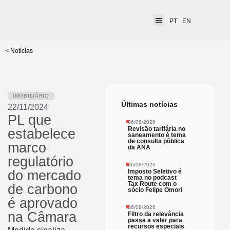
PT
EN
< Notícias
IMOBILIÁRIO
Últimas notícias
22/11/2024
PL que
06/08/2026
Revisão tarifária no
estabelece
saneamento é tema
de consulta pública
marco
da ANA
regulatório
06/08/2026
Imposto Seletivo é
do mercado
tema no podcast
Tax Route com o
de carbono
sócio Felipe Omori
é aprovado
06/08/2026
na Câmara
Filtro da relevância
passa a valer para
recursos especiais