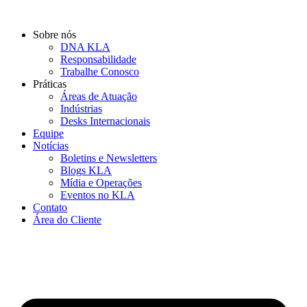
Ir
para
Sobre nós
o
DNA KLA
conteúdo
Responsabilidade
Trabalhe Conosco
Práticas
Áreas de Atuação
Indústrias
Desks Internacionais
Equipe
Notícias
Boletins e Newsletters
Blogs KLA
Mídia e Operações
Eventos no KLA
Contato
Área do Cliente