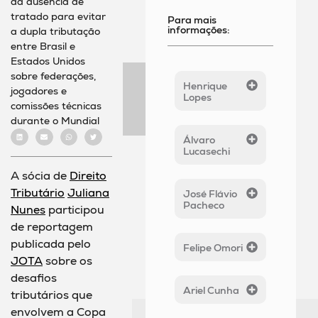
da ausência de
tratado para evitar
Para mais
informações:
a dupla tributação
entre Brasil e
Estados Unidos
sobre federações,
Henrique
jogadores e
Lopes
comissões técnicas
durante o Mundial
Álvaro
Lucasechi
A sócia de
Direito
Tributário
Juliana
José Flávio
Pacheco
Nunes
participou
de reportagem
publicada pelo
Felipe Omori
JOTA
sobre os
desafios
Ariel Cunha
tributários que
envolvem a Copa