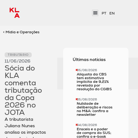
PT
EN
< Mídia e Operações
TRIBUTÁRIO
Últimas notícias
11/06/2026
Sócia do
05/08/2026
KLA
Alíquota da CBS
tem estimativa
comenta
implícita de 9,21%
revelada por
tributação
resolução do CGIBS
da Copa
05/08/2026
2026 no
Nulidade de
deliberação e riscos
JOTA
no M&A: confira a
newsletter
A tributarista
Juliana Nunes
04/08/2026
Ensceis e o poder
analisa os impactos
de compra do SUS;
confira o e-book