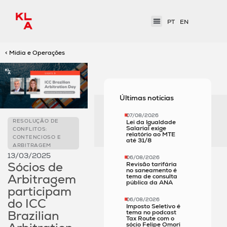
PT
EN
< Mídia e Operações
Últimas notícias
07/08/2026
RESOLUÇÃO DE
Lei da Igualdade
Salarial exige
CONFLITOS:
relatório ao MTE
CONTENCIOSO E
até 31/8
ARBITRAGEM
13/03/2025
06/08/2026
Sócios de
Revisão tarifária
no saneamento é
Arbitragem
tema de consulta
pública da ANA
participam
do ICC
06/08/2026
Imposto Seletivo é
Brazilian
tema no podcast
Tax Route com o
sócio Felipe Omori