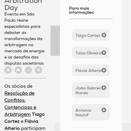
Arbitration
Day
Para mais
informações:
Evento em São
Paulo reúne
especialistas para
debater as
Tiago Cortez
transformações da
arbitragem no
mercado de energia
Taísa Oliveira
e os desafios das
disputas societárias
Flávia Alterio
Os sócios de
João Gabriel
Resolução de
Nunes
Conflitos:
Contencioso e
Antonio
Arbitragem
Tiago
Nachif
Cortez
e
Flávia
Alterio
participam