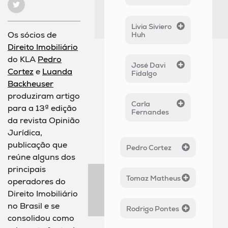
Livia Siviero
Os sócios de
Huh
Direito Imobiliário
do KLA
Pedro
José Davi
Cortez
e
Luanda
Fidalgo
Backheuser
produziram artigo
Carla
para a 13ª edição
Fernandes
da revista Opinião
Jurídica,
publicação que
Pedro Cortez
reúne alguns dos
principais
Tomaz Matheus
operadores do
Direito Imobiliário
no Brasil e se
Rodrigo Pontes
consolidou como