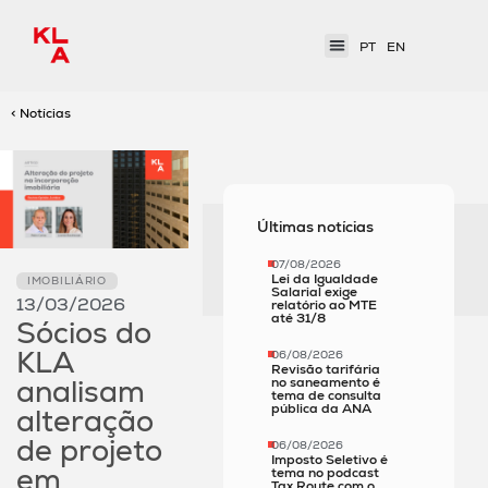
PT
EN
< Notícias
Últimas notícias
07/08/2026
Lei da Igualdade
IMOBILIÁRIO
Salarial exige
13/03/2026
relatório ao MTE
até 31/8
Sócios do
KLA
06/08/2026
Revisão tarifária
analisam
no saneamento é
tema de consulta
pública da ANA
alteração
de projeto
06/08/2026
Imposto Seletivo é
em
tema no podcast
Tax Route com o