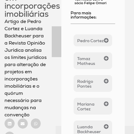
sócio Felipe Omori
incorporações
imobiliárias
Para mais
informações:
Artigo de Pedro
Cortez e Luanda
Backheuser para
Pedro Cortez
a Revista Opinião
Jurídica analisa
os limites jurídicos
Tomaz
Matheus
para alteração de
projetos em
incorporações
Rodrigo
imobiliárias e o
Pontes
quórum
necessário para
Mariana
mudanças na
Cortez
convenção
Luanda
Backheuser