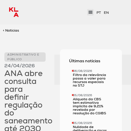
PT
EN
< Notícias
ADMINISTRATIVO E
PÚBLICO
Últimas notícias
24/04/2026
ANA abre
06/08/2026
Filtro da relevância
passa a valer para
consulta
recursos especiais
no STJ
para
definir
05/08/2026
Alíquota da CBS
regulação
tem estimativa
implícita de 9,21%
revelada por
do
resolução do CGIBS
saneamento
05/08/2026
até 2030
Nulidade de
deliberação e riscos