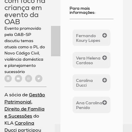
com foco na
criança em
Para mais
informações:
evento da
OAB
Evento promovido
pela OAB-SP
Fernando
Koury Lopes
discutiu temas
atuais como o PL do
Novo Código Civil,
Vera Helena
violência doméstica
Cardoso
e planejamento
sucessório
Carolina
Ducci
A sócia de
Gestão
Patrimonial,
Ana Carolina
Penido
Direito de Família
e Sucessões
do
KLA
Carolina
Ducci
participou