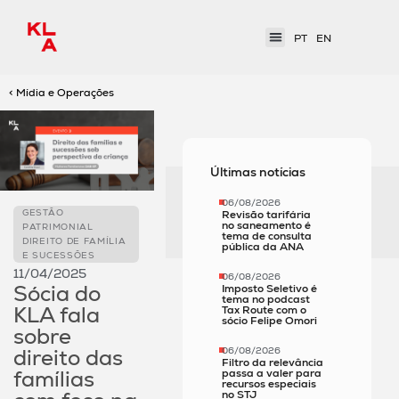
PT
EN
< Mídia e Operações
Últimas notícias
06/08/2026
GESTÃO
Revisão tarifária
no saneamento é
PATRIMONIAL
tema de consulta
DIREITO DE FAMÍLIA
pública da ANA
E SUCESSÕES
11/04/2025
06/08/2026
Sócia do
Imposto Seletivo é
tema no podcast
KLA fala
Tax Route com o
sócio Felipe Omori
sobre
direito das
06/08/2026
Filtro da relevância
famílias
passa a valer para
recursos especiais
no STJ