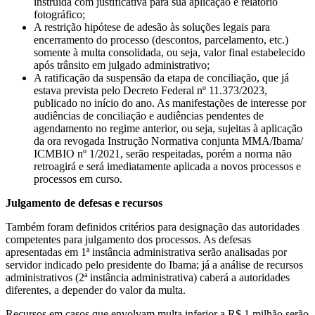
instruída com justificativa para sua aplicação e relatório
fotográfico;
A restrição hipótese de adesão às soluções legais para
encerramento do processo (descontos, parcelamento, etc.)
somente à multa consolidada, ou seja, valor final estabelecido
após trânsito em julgado administrativo;
A ratificação da suspensão da etapa de conciliação, que já
estava prevista pelo Decreto Federal nº 11.373/2023,
publicado no início do ano. As manifestações de interesse por
audiências de conciliação e audiências pendentes de
agendamento no regime anterior, ou seja, sujeitas à aplicação
da ora revogada Instrução Normativa conjunta MMA/Ibama/
ICMBIO nº 1/2021, serão respeitadas, porém a norma não
retroagirá e será imediatamente aplicada a novos processos e
processos em curso.
Julgamento de defesas e recursos
Também foram definidos critérios para designação das autoridades
competentes para julgamento dos processos. As defesas
apresentadas em 1ª instância administrativa serão analisadas por
servidor indicado pelo presidente do Ibama; já a análise de recursos
administrativos (2ª instância administrativa) caberá a autoridades
diferentes, a depender do valor da multa.
Recursos em casos que envolvam multa inferior a R$ 1 milhão serão