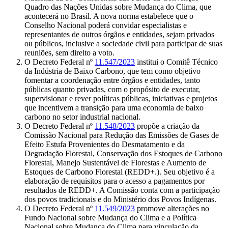
Quadro das Nações Unidas sobre Mudança do Clima, que
acontecerá no Brasil. A nova norma estabelece que o
Conselho Nacional poderá convidar especialistas e
representantes de outros órgãos e entidades, sejam privados
ou públicos, inclusive a sociedade civil para participar de suas
reuniões, sem direito a voto.
O Decreto Federal nº
11.547/2023
institui o Comitê Técnico
da Indústria de Baixo Carbono, que tem como objetivo
fomentar a coordenação entre órgãos e entidades, tanto
públicas quanto privadas, com o propósito de executar,
supervisionar e rever políticas públicas, iniciativas e projetos
que incentivem a transição para uma economia de baixo
carbono no setor industrial nacional.
O Decreto Federal nº
11.548/2023
propõe a criação da
Comissão Nacional para Redução das Emissões de Gases de
Efeito Estufa Provenientes do Desmatamento e da
Degradação Florestal, Conservação dos Estoques de Carbono
Florestal, Manejo Sustentável de Florestas e Aumento de
Estoques de Carbono Florestal (REDD+.). Seu objetivo é a
elaboração de requisitos para o acesso a pagamentos por
resultados de REDD+. A Comissão conta com a participação
dos povos tradicionais e do Ministério dos Povos Indígenas.
O Decreto Federal nº
11.549/2023
promove alterações no
Fundo Nacional sobre Mudança do Clima e a Política
Nacional sobre Mudança do Clima para vinculação da