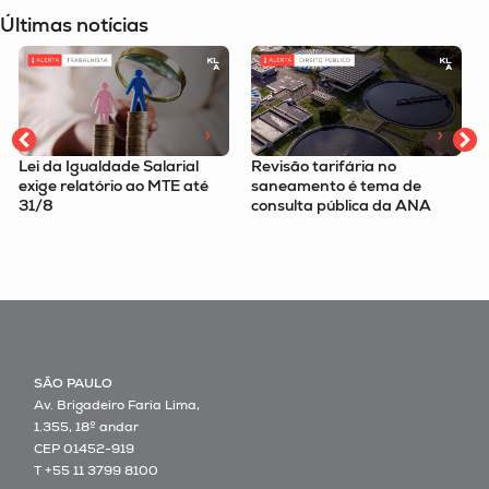
Últimas notícias
l
Revisão tarifária no
Imposto Seletivo é tema no
té
saneamento é tema de
podcast Tax Route com o
consulta pública da ANA
sócio Felipe Omori
SÃO PAULO
Av. Brigadeiro Faria Lima,
1.355, 18º andar
CEP 01452-919
T +55 11 3799 8100