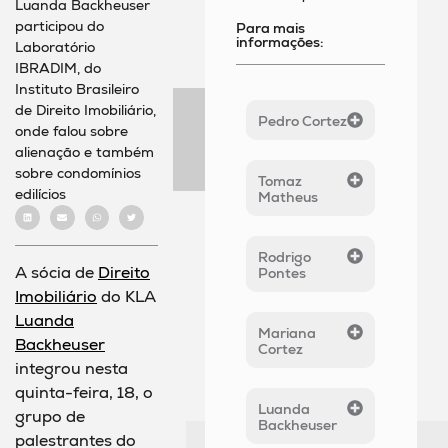
Luanda Backheuser
participou do
Para mais
informações:
Laboratório
IBRADIM, do
Instituto Brasileiro
de Direito Imobiliário,
Pedro Cortez
onde falou sobre
alienação e também
sobre condomínios
Tomaz
edilícios
Matheus
Rodrigo
A sócia de
Direito
Pontes
Imobiliário
do KLA
Luanda
Mariana
Backheuser
Cortez
integrou nesta
quinta-feira, 18, o
Luanda
grupo de
Backheuser
palestrantes do