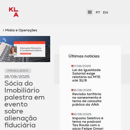
PT
EN
< Mídia e Operações
Últimas notícias
07/08/2026
Lei da Igualdade
IMOBILIÁRIO
Salarial exige
18/09/2025
relatório ao MTE
até 31/8
Sócia do
Imobiliário
06/08/2026
Revisão tarifária
palestra em
no saneamento é
tema de consulta
evento
pública da ANA
sobre
06/08/2026
alienação
Imposto Seletivo é
tema no podcast
fiduciária
Tax Route com o
sócio Felipe Omori