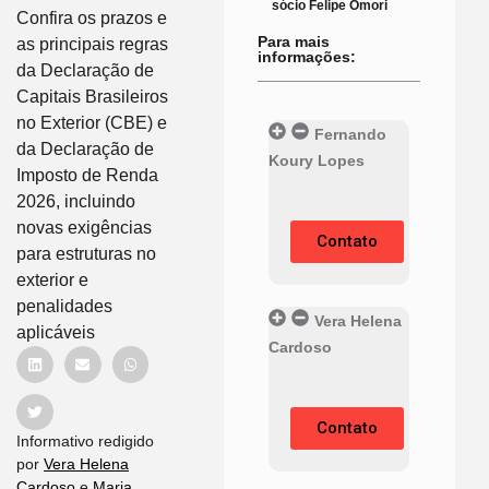
sócio Felipe Omori
Confira os prazos e
Para mais
as principais regras
informações:
da Declaração de
Capitais Brasileiros
no Exterior (CBE) e
Fernando
da Declaração de
Koury Lopes
Imposto de Renda
2026, incluindo
novas exigências
Contato
para estruturas no
exterior e
penalidades
Vera Helena
aplicáveis
Cardoso
Contato
Informativo redigido
por
Vera Helena
Cardoso
e
Maria