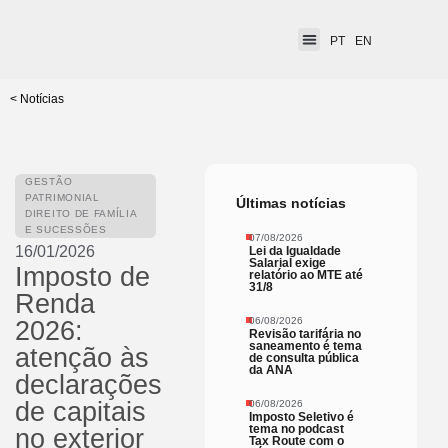
PT
EN
< Notícias
GESTÃO
PATRIMONIAL
Últimas notícias
DIREITO DE FAMÍLIA
E SUCESSÕES
07/08/2026
16/01/2026
Lei da Igualdade
Salarial exige
Imposto de
relatório ao MTE até
31/8
Renda
06/08/2026
2026:
Revisão tarifária no
saneamento é tema
atenção às
de consulta pública
da ANA
declarações
de capitais
06/08/2026
Imposto Seletivo é
tema no podcast
no exterior
Tax Route com o