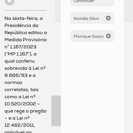
Lambauer
Na sexta-feira, a
Natália Silva
Presidência da
República editou a
Monique Guzzo
Medida Provisória
n° 1.167/2023
(“MP 1.167”), a
qual conferiu
sobrevida à Lei nº
8.666/93 e a
normas
correlatas, tais
como a Lei nº
10.520/2002 –
que rege o pregão
– e a Lei nº
12.462/2011,
aplicável ao