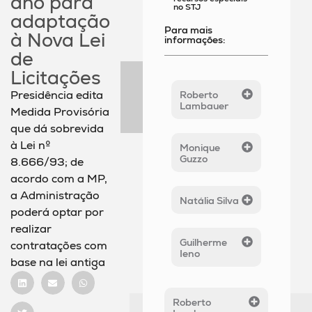
ano para
no STJ
adaptação
Para mais
à Nova Lei
informações:
de
Licitações
Presidência edita
Roberto
Lambauer
Medida Provisória
que dá sobrevida
à Lei nº
Monique
Guzzo
8.666/93; de
acordo com a MP,
a Administração
Natália Silva
poderá optar por
realizar
Guilherme
contratações com
Ieno
base na lei antiga
Roberto