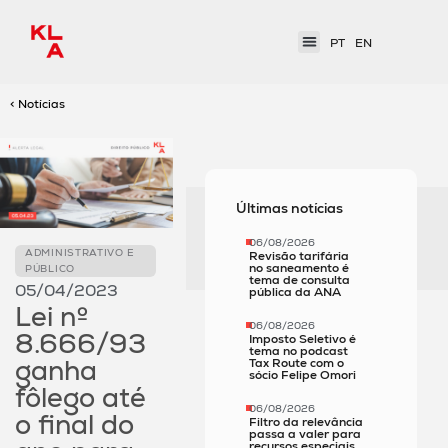
PT
EN
< Notícias
Últimas notícias
06/08/2026
ADMINISTRATIVO E
Revisão tarifária
no saneamento é
PÚBLICO
tema de consulta
05/04/2023
pública da ANA
Lei nº
06/08/2026
8.666/93
Imposto Seletivo é
tema no podcast
ganha
Tax Route com o
sócio Felipe Omori
fôlego até
06/08/2026
o final do
Filtro da relevância
passa a valer para
recursos especiais