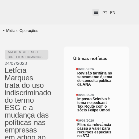
PT
EN
< Mídia e Operações
AMBIENTAL ESG E
DIREITOS HUMANOS
Últimas notícias
24/07/2023
Letícia
06/08/2026
Revisão tarifária no
Marques
saneamento é tema
de consulta pública
trata do uso
da ANA
indiscriminado
06/08/2026
do termo
Imposto Seletivo é
tema no podcast
ESG e a
Tax Route com o
sócio Felipe Omori
mudança das
políticas nas
06/08/2026
Filtro da relevância
empresas
passa a valer para
recursos especiais
em artigo ao
no STJ