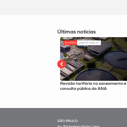
Últimas notícias
ária no saneamento é tema de
Imposto Seletivo é tema no podca
ica da ANA
Route com o sócio Felipe Omori
SÃO PAULO
Av. Brigadeiro Faria Lima,