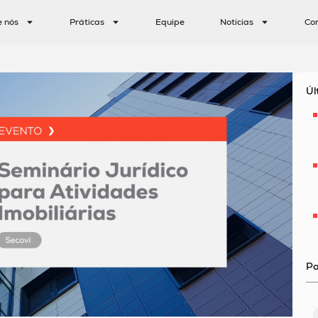
e nós
Práticas
Equipe
Notícias
Co
Úl
Pa