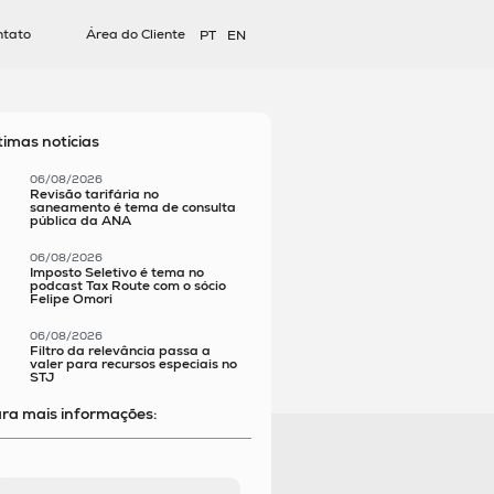
ntato
Área do Cliente
PT
EN
timas notícias
06/08/2026
Revisão tarifária no
saneamento é tema de consulta
pública da ANA
06/08/2026
Imposto Seletivo é tema no
podcast Tax Route com o sócio
Felipe Omori
06/08/2026
Filtro da relevância passa a
valer para recursos especiais no
STJ
ra mais informações: