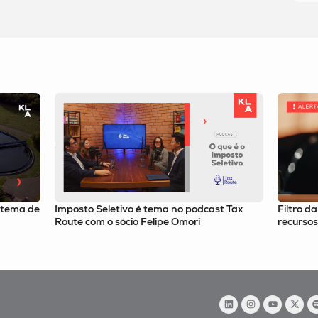
st Tax
Filtro da relevância passa a valer para
Alíquot
recursos especiais no STJ
de 9,21