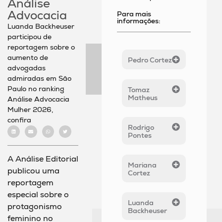
Análise
Advocacia
Para mais
informações:
Luanda Backheuser
participou de
reportagem sobre o
aumento de
Pedro Cortez
advogadas
admiradas em São
Paulo no ranking
Tomaz
Matheus
Análise Advocacia
Mulher 2026,
confira
Rodrigo
Pontes
A Análise Editorial
Mariana
publicou uma
Cortez
reportagem
especial sobre o
Luanda
protagonismo
Backheuser
feminino no