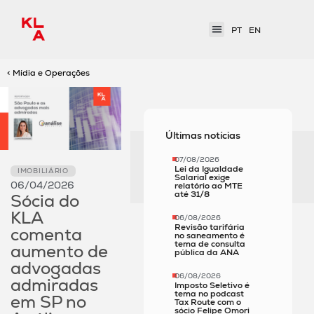
PT
EN
< Mídia e Operações
Últimas notícias
07/08/2026
Lei da Igualdade
IMOBILIÁRIO
Salarial exige
06/04/2026
relatório ao MTE
até 31/8
Sócia do
KLA
06/08/2026
Revisão tarifária
comenta
no saneamento é
tema de consulta
aumento de
pública da ANA
advogadas
06/08/2026
admiradas
Imposto Seletivo é
tema no podcast
em SP no
Tax Route com o
sócio Felipe Omori