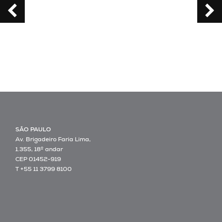
SÃO PAULO
Av. Brigadeiro Faria Lima,
1.355, 18º andar
CEP 01452-919
T +55 11 3799 8100