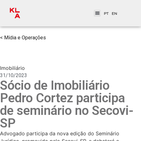
PT
EN
< Mídia e Operações
Imobiliário
31/10/2023
Sócio de Imobiliário
Pedro Cortez participa
de seminário no Secovi-
SP
Advogado participa da nova edição do Seminário
Jurídico, promovido pelo Secovi-SP, e debaterá o