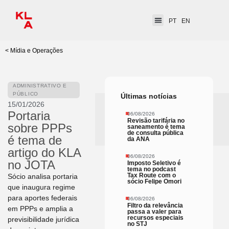
PT
EN
< Mídia e Operações
ADMINISTRATIVO E
PÚBLICO
Últimas notícias
15/01/2026
Portaria
06/08/2026
Revisão tarifária no
sobre PPPs
saneamento é tema
de consulta pública
é tema de
da ANA
artigo do KLA
06/08/2026
no JOTA
Imposto Seletivo é
tema no podcast
Tax Route com o
Sócio analisa portaria
sócio Felipe Omori
que inaugura regime
para aportes federais
06/08/2026
Filtro da relevância
em PPPs e amplia a
passa a valer para
recursos especiais
previsibilidade jurídica
no STJ