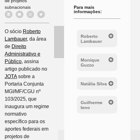
de projetos
subnacionais
Para mais
informações:
O sócio
Roberto
Roberto
Lambauer
, da área
Lambauer
de
Direito
Administrativo e
Monique
Público
, assina
Guzzo
artigo publicado no
JOTA
sobre a
Natália Silva
Portaria Conjunta
MGI/MF/CGU nº
103/2025, que
Guilherme
inaugura um regime
Ieno
normativo
específico para os
aportes federais em
projetos de