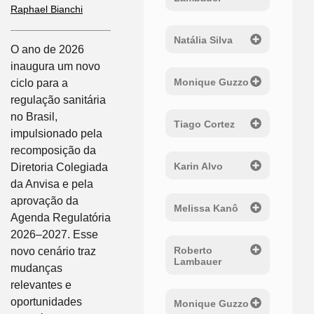
Raphael Bianchi
Natália Silva
O ano de 2026
inaugura um novo
Monique Guzzo
ciclo para a
regulação sanitária
no Brasil,
Tiago Cortez
impulsionado pela
recomposição da
Karin Alvo
Diretoria Colegiada
da Anvisa e pela
aprovação da
Melissa Kanô
Agenda Regulatória
2026–2027. Esse
Roberto
novo cenário traz
Lambauer
mudanças
relevantes e
oportunidades
Monique Guzzo