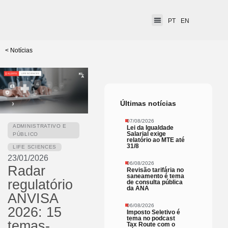
PT
EN
< Notícias
Últimas notícias
07/08/2026
ADMINISTRATIVO E
Lei da Igualdade
Salarial exige
PÚBLICO
relatório ao MTE até
31/8
LIFE SCIENCES
23/01/2026
06/08/2026
Radar
Revisão tarifária no
saneamento é tema
regulatório
de consulta pública
da ANA
ANVISA
06/08/2026
2026: 15
Imposto Seletivo é
tema no podcast
temas-
Tax Route com o