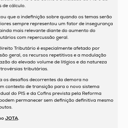
 de cálculo.
ou que a indefinição sobre quando os temas serão
eriores sempre representou um fator de insegurança
a ainda mais relevante diante do aumento do
utários com repercussão geral.
reito Tributário é especialmente afetado por
o geral, os recursos repetitivos e a modulação
razão do elevado volume de litígios e da natureza
trovérsias tributárias.
 os desafios decorrentes da demora no
m contexto de transição para o novo sistema
adual do PIS e da Cofins prevista pela Reforma
e podem permanecer sem definição definitiva mesmo
butos.
 no
JOTA
.