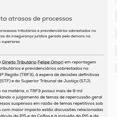
ta atrasos de processos
rocessos tributários e previdenciários sobrestados no
itos da insegurança jurídica gerada pela demora na
s superiores
e
Direito Tributário
Felipe Omori
em reportagem
ributários e previdenciários sobrestados no
3ª Região (TRF3), à espera de decisões definitivas
STF) e do Superior Tribunal de Justiça (STJ).
na matéria, o TRF3 possui mais de 9 mil
dando o julgamento de temas de repercussão geral
cessos suspensos em razão de temas repetitivos sob
os com maior impacto estão discussões relacionadas
álculo do PIS e da Cofins e à inclusão do PIS e da