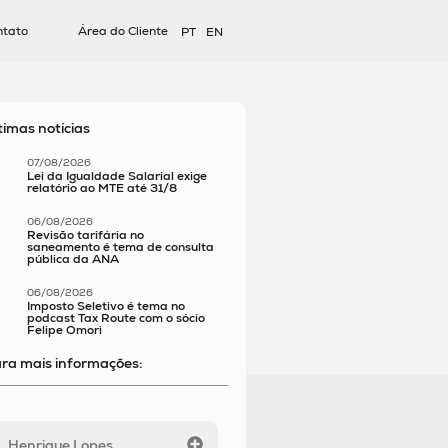
ntato
Área do Cliente
PT
EN
timas notícias
07/08/2026
Lei da Igualdade Salarial exige
relatório ao MTE até 31/8
06/08/2026
Revisão tarifária no
saneamento é tema de consulta
pública da ANA
06/08/2026
Imposto Seletivo é tema no
podcast Tax Route com o sócio
Felipe Omori
ra mais informações:
Henrique Lopes