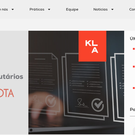
e nós
Práticas
Equipe
Notícias
Co
Úl
Pa