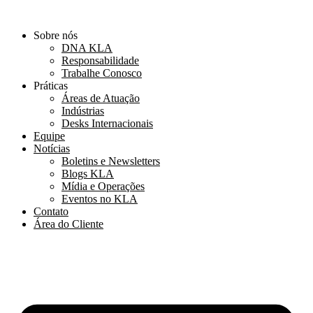
Ir
para
Sobre nós
o
DNA KLA
conteúdo
Responsabilidade
Trabalhe Conosco
Práticas
Áreas de Atuação
Indústrias
Desks Internacionais
Equipe
Notícias
Boletins e Newsletters
Blogs KLA
Mídia e Operações
Eventos no KLA
Contato
Área do Cliente