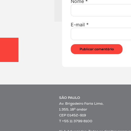
Nome
*
E-mail
*
SÃO PAULO
Av. Brigadeiro Faria Lima,
1.355, 18º andar
CEP 01452-919
T +55 11 3799 8100