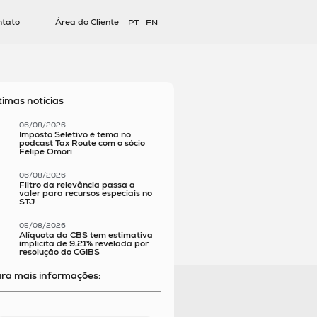
ntato
Área do Cliente
PT
EN
timas notícias
06/08/2026
Imposto Seletivo é tema no
podcast Tax Route com o sócio
Felipe Omori
06/08/2026
Filtro da relevância passa a
valer para recursos especiais no
STJ
05/08/2026
Alíquota da CBS tem estimativa
implícita de 9,21% revelada por
resolução do CGIBS
ra mais informações: