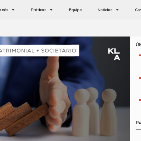
e nós
Práticas
Equipe
Notícias
Co
Úl
Pa