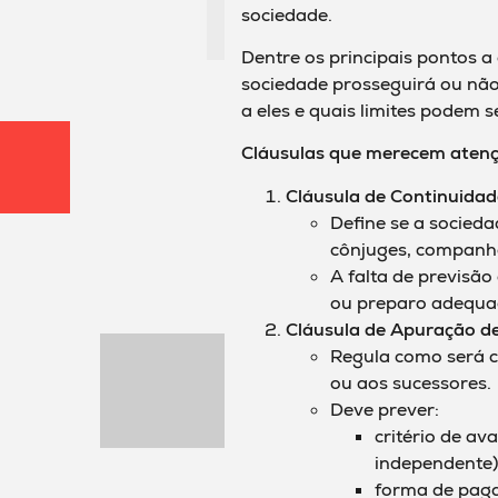
sociedade.
Dentre os principais pontos a
sociedade prosseguirá ou não
a eles e quais limites podem s
Cláusulas que merecem atenç
Cláusula de Continuida
Define se a socieda
cônjuges, companhe
A falta de previsão
ou preparo adequa
Cláusula de Apuração d
Regula como será ca
ou aos sucessores.
Deve prever:
critério de av
independente)
forma de paga