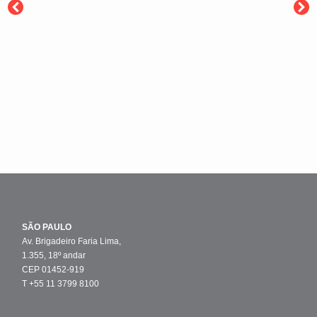
SÃO PAULO
Av. Brigadeiro Faria Lima,
1.355, 18º andar
CEP 01452-919
T +55 11 3799 8100