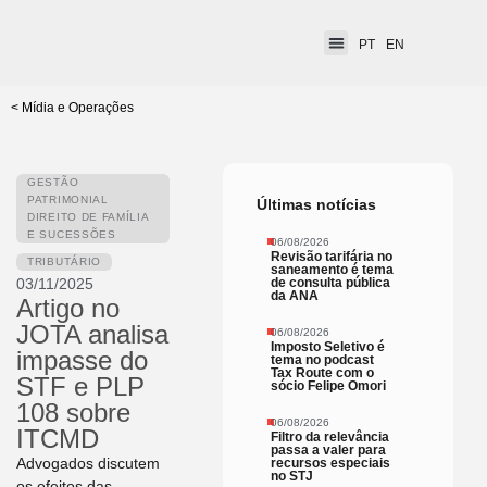
PT
EN
< Mídia e Operações
GESTÃO
PATRIMONIAL
Últimas notícias
DIREITO DE FAMÍLIA
E SUCESSÕES
06/08/2026
Revisão tarifária no
TRIBUTÁRIO
saneamento é tema
03/11/2025
de consulta pública
da ANA
Artigo no
JOTA analisa
06/08/2026
Imposto Seletivo é
impasse do
tema no podcast
Tax Route com o
STF e PLP
sócio Felipe Omori
108 sobre
06/08/2026
ITCMD
Filtro da relevância
passa a valer para
Advogados discutem
recursos especiais
no STJ
os efeitos das