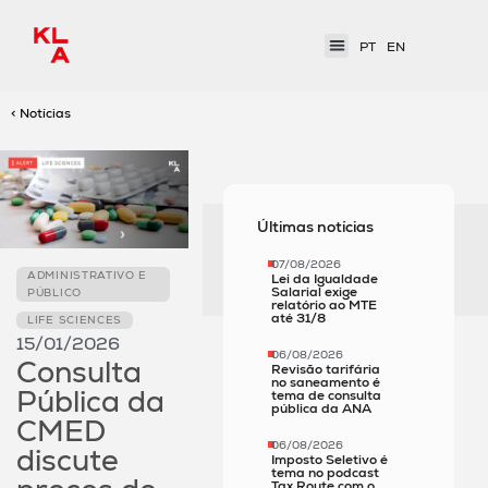
PT
EN
< Notícias
Últimas notícias
07/08/2026
ADMINISTRATIVO E
Lei da Igualdade
Salarial exige
PÚBLICO
relatório ao MTE
até 31/8
LIFE SCIENCES
15/01/2026
06/08/2026
Consulta
Revisão tarifária
no saneamento é
Pública da
tema de consulta
pública da ANA
CMED
06/08/2026
discute
Imposto Seletivo é
tema no podcast
Tax Route com o