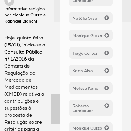
Lambauer
Informativo redigido
por
Monique Guzzo
e
Natália Silva
Raphael Bianchi
Monique Guzzo
Hoje, quinta feira
(15/01), inicia-se a
Consulta Pública
Tiago Cortez
nº 1/2016
da
Câmara de
Karin Alvo
Regulação do
Mercado de
Medicamentos
Melissa Kanô
(CMED) relativa a
contribuições e
Roberto
sugestões à
Lambauer
proposta de
Resolução sobre
Monique Guzzo
critérios para a