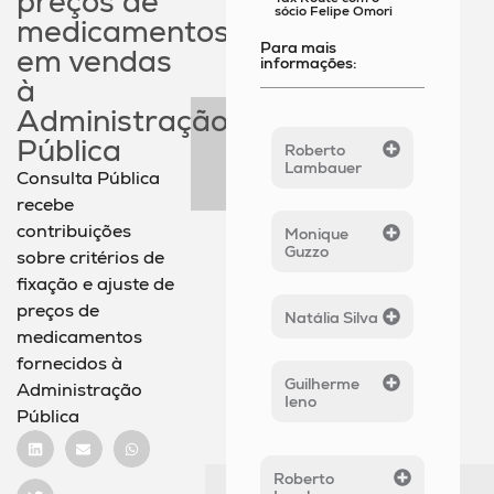
preços de
sócio Felipe Omori
medicamentos
Para mais
em vendas
informações:
à
Administração
Pública
Roberto
Lambauer
Consulta Pública
recebe
contribuições
Monique
Guzzo
sobre critérios de
fixação e ajuste de
preços de
Natália Silva
medicamentos
fornecidos à
Guilherme
Administração
Ieno
Pública
Roberto