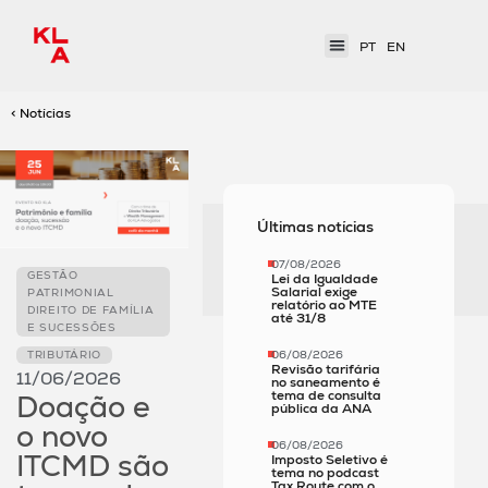
PT
EN
< Notícias
Últimas notícias
07/08/2026
GESTÃO
Lei da Igualdade
Salarial exige
PATRIMONIAL
relatório ao MTE
DIREITO DE FAMÍLIA
até 31/8
E SUCESSÕES
06/08/2026
TRIBUTÁRIO
Revisão tarifária
11/06/2026
no saneamento é
tema de consulta
Doação e
pública da ANA
o novo
06/08/2026
ITCMD são
Imposto Seletivo é
tema no podcast
Tax Route com o