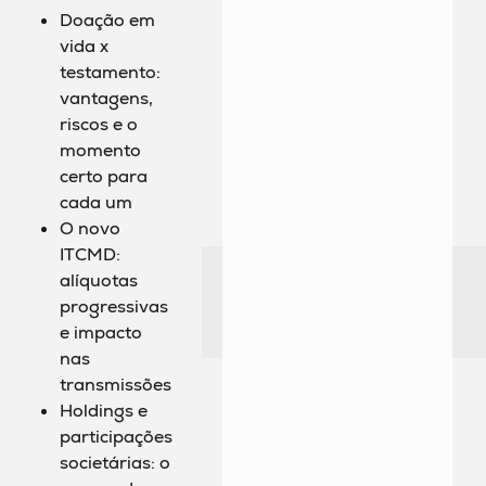
Doação em
vida x
testamento:
vantagens,
riscos e o
momento
certo para
cada um
O novo
ITCMD:
alíquotas
progressivas
e impacto
nas
transmissões
Holdings e
participações
societárias: o