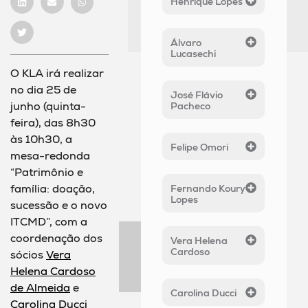
Henrique Lopes
Álvaro
Lucasechi
O KLA irá realizar
no dia 25 de
José Flávio
junho (quinta-
Pacheco
feira), das 8h30
às 10h30, a
Felipe Omori
mesa-redonda
“Patrimônio e
família: doação,
Fernando Koury
Lopes
sucessão e o novo
ITCMD”, com a
coordenação dos
Vera Helena
Cardoso
sócios
Vera
Helena Cardoso
de Almeida
e
Carolina Ducci
Carolina Ducci